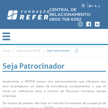
A+
A
A-
CENTRAL DE
RELACIONAMENTO:
0800 709 6362
Home
Associe-se à REFER
Seja Patrocinador
Seja Patrocinador
Atualmente, a REFER possui oito patrocinadoras que oferecem aos
seus empregados um plano de previdência complementar, o que se
torna um diferencial para a política de Recursos Humanos dessas
empresas.
Os fundos de pensão são hoje os maiores formadores de poupança de
longo prazo no país e a REFER está aberta à adesão de novas