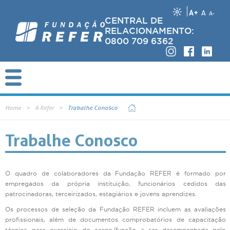
A+
A
A-
CENTRAL DE
RELACIONAMENTO:
0800 709 6362
Home
A Refer
Trabalhe Conosco
Trabalhe Conosco
O quadro de colaboradores da Fundação REFER é formado por
empregados da própria instituição, funcionários cedidos das
patrocinadoras, terceirizados, estagiários e jovens aprendizes.
Os processos de seleção da Fundação REFER incluem as avaliações
profissionais, além de documentos comprobatórios de capacitação
técnica para exercício do cargo/função a ser desempenhada pelo