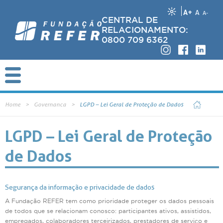
A+
A
A-
CENTRAL DE
RELACIONAMENTO:
0800 709 6362
Home
Governanca
LGPD – Lei Geral de Proteção de Dados
LGPD – Lei Geral de Proteção
de Dados
Segurança da informação e privacidade de dados
A Fundação REFER tem como prioridade proteger os dados pessoais
de todos que se relacionam conosco: participantes ativos, assistidos,
empregados, colaboradores terceirizados, prestadores de serviço e