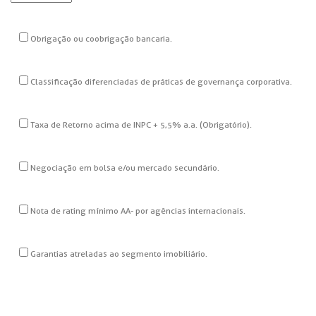
Obrigação ou coobrigação bancaria.
Classificação diferenciadas de práticas de governança corporativa.
Taxa de Retorno acima de INPC + 5,5% a.a. (Obrigatório).
Negociação em bolsa e/ou mercado secundário.
Nota de rating mínimo AA- por agências internacionais.
Garantias atreladas ao segmento imobiliário.