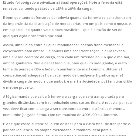
Estado foi obrigado a privatizar as suas operações. Hoje a ferrovia está
renascendo, tendo passado de 18% a 26% da carga.
É bom que tanto defensores da rodovia quanto da ferrovia se conscientizem
da importância da distribuição de mercadorias, em um país como o nosso, e,
em especial, do quanto vale o povo brasileiro – que é a razão de ser de
qualquer ação econômica nacional.
Assim, uma união entre as duas modalidades apenas traria melhorias e
crescimento para ambas. Se houver uma conscientização, e essa levar a
uma divisão coerente da carga, com cada um fazendo aquilo que é melhor,
ambos ganharão. Não é necessário que, para que um lado ganhe, o outro
tenha de perder, e isso é hoje um pensamento mais comum. Utilizar as
competências adequadas de cada modo de transporte significa apenas
dividir a carga de modo a que ambos, e mais a sociedade, possam tirar disso
o melhor proveito.
A lógica manda que caiba à ferrovia a carga que será transportada para
grandes distâncias, com isso reduzindo seus custos finais. A rodovia, por sua
vez, deve ficar com a carga a ser transportada entre distâncias menores,
num limite julgado ótimo, com um máximo de 400/500 quilômetros.
E vide que essas distâncias, além de boas para o custo final de transporte e,
por consequência, da própria mercadoria, é também ideal para o
transportador rodoviário. Aplique-se a isso o mesmo raciocínio que ocorre