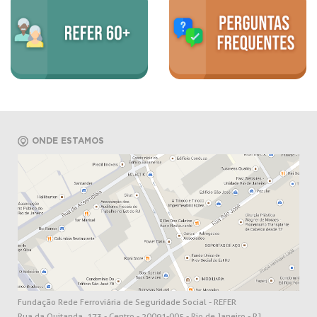
ONDE ESTAMOS
Fundação Rede Ferroviária de Seguridade Social - REFER
Rua da Quitanda, 173 - Centro - 20091-005 - Rio de Janeiro - RJ.