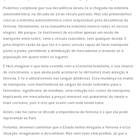
Podemos conjeturar que sua decadência deveu-se à chegada da indústria
automobilística, na década de 50 do século passado. Mas não pretendemos
colocar a indústria automobilística como responsável pela decadência da
ferrovia. Obviamente, essa maravilhosa indústria merece todos os nossos
elogios. Até porque, se tivéssemos de escolher apenas um modo de
transporte entre todos, seria o veículo rodoviário, sem qualquer dúvida. E
pela simples razão de que ele é o único veículo capaz de fazer transporte
ponto a ponto, permitindo a distribuição de mercadorias e levando-as à
população em quase todos os lugares.
É fácil imaginar o que teria ocorrido com a economia brasileira, e sua chance
de crescimento, o que ainda pode acontecer se déssemos mais atenção à
ferrovia. E se a utilizássemos nas longas distâncias. Essa mudança na matriz
de transporte, com transferência de cargas do modo rodoviário para o
ferroviário, significaria, de imediato, uma redução nos custos de transporte,
implicando em mercadorias a preços menores nas prateleiras do varejo e
mais consumo, pois é isso que ocorre com toda renda extra.
Assim, não há como se discutir a importância da ferrovia e o que ela pode
representar ao País.
Portanto, devemos lamentar que o Estado tenha relegado a ferrovia a essa
situação, imaginando-a descartável. Mas nem tudo está perdido, já que o