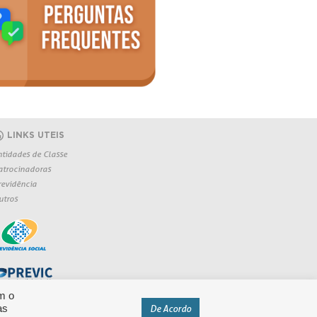
LINKS UTEIS
ntidades de Classe
atrocinadoras
revidência
utros
m o
as
De Acordo