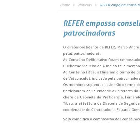
Home
Notícias
REFER empossa conselhei
REFER empossa conselhe
patrocinadoras
O diretor-presidente da REFER, Marco André
pelas patrocinadoras.
Ao Conselho Deliberativo foram empossados 
Guilherme Siqueira de Almeida foi o membro
Ao Conselho Fiscal assinaram o termo de pos
de Vasconcelos, indicada pela patrocinador
Os membros suplentes assinarão o termo de
Participaram da solenidade os diretores da R
chefe de Gabinete da Presidência, Fernando
Tibau; a assessora da Diretoria de Segurida
coordenador de Controladoria, Eduardo Gom
Veja como fica a composição dos conselhos 