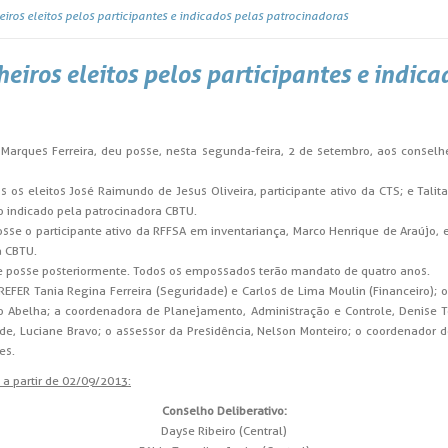
ros eleitos pelos participantes e indicados pelas patrocinadoras
iros eleitos pelos participantes e indica
 Marques Ferreira, deu posse, nesta segunda-feira, 2 de setembro, aos conselhei
os eleitos José Raimundo de Jesus Oliveira, participante ativo da CTS; e Talita
 indicado pela patrocinadora CBTU.
se o participante ativo da RFFSA em inventariança, Marco Henrique de Araújo, el
a CBTU.
 posse posteriormente. Todos os empossados terão mandato de quatro anos.
EFER Tania Regina Ferreira (Seguridade) e Carlos de Lima Moulin (Financeiro); o 
 Abelha; a coordenadora de Planejamento, Administração e Controle, Denise Te
de, Luciane Bravo; o assessor da Presidência, Nelson Monteiro; o coordenador d
es.
a partir de 02/09/2013:
Conselho Deliberativo:
Dayse Ribeiro (Central)