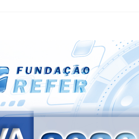
sto para maio, foi adiado para o segundo semestre de 2026. As novas orientações, incluindo calendário, acesso ao ap
mos com a compreensão de todos.