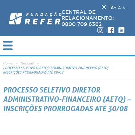
A+
A
A-
CENTRAL DE
RELACIONAMENTO:
0800 709 6362
Home
Notícias
PROCESSO SELETIVO DIRETOR ADMINISTRATIVO-FINANCEIRO (AETQ) –
INSCRIÇÕES PRORROGADAS ATÉ 30/08
PROCESSO SELETIVO DIRETOR
ADMINISTRATIVO-FINANCEIRO (AETQ) –
INSCRIÇÕES PRORROGADAS ATÉ 30/08
A REFER está conduzindo um processo de seleção de nível executivo para integrar o quadro de diretores da Fundaç
profissionais que atendam aos requisitos mínimos e obrigatórios listados abaixo a se candidatar à posição de Dire
Financeiro/AETQ. A empresa selecionada para condução do processo foi a INTERSEARCH, especializada em seleção
com ampla atuação no mercado. O(a) candidato(a) aprovado(a) ocupará a vaga para conclusão do mandato em vigor, que va
agosto de 2023, podendo ser reconduzido para novo mandato.