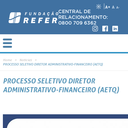
A+
A
A-
CENTRAL DE
RELACIONAMENTO:
0800 709 6362
Home
Notícias
PROCESSO SELETIVO DIRETOR ADMINISTRATIVO-FINANCEIRO (AETQ)
PROCESSO SELETIVO DIRETOR
ADMINISTRATIVO-FINANCEIRO (AETQ)
A REFER está conduzindo um processo de seleção de nível executivo para integrar o quadro de diretores da Fundaç
profissionais que atendam aos requisitos mínimos e obrigatórios listados abaixo a se candidatar à posição de Dire
Financeiro/AETQ. A empresa selecionada para condução do processo foi a INTERSEARCH, especializada em seleção
com ampla atuação no mercado. O(a) candidato(a) aprovado(a) ocupará a vaga para conclusão do mandato em vigor, que va
agosto de 2023, podendo ser reconduzido para novo mandato.