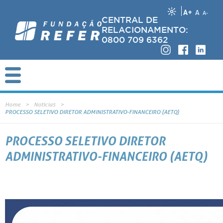
A+
A
A-
CENTRAL DE
RELACIONAMENTO:
0800 709 6362
Home
Notícias
PROCESSO SELETIVO DIRETOR ADMINISTRATIVO-FINANCEIRO (AETQ)
PROCESSO SELETIVO DIRETOR
ADMINISTRATIVO-FINANCEIRO (AETQ)
A REFER está conduzindo um processo de seleção de nível executivo para integrar o quadro de diretores da Fundaç
profissionais que atendam aos requisitos mínimos e obrigatórios listados abaixo a se candidatar à posição de Dire
Financeiro/AETQ. A empresa selecionada para condução do processo foi a INTERSEARCH, especializada em seleção
com ampla atuação no mercado. O(a) candidato(a) aprovado(a) ocupará a vaga para conclusão do mandato em vigor, que va
agosto de 2023, podendo ser reconduzido para novo mandato.