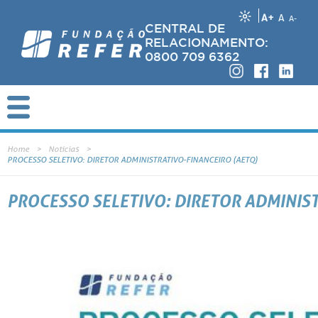
A+
A
A-
CENTRAL DE
RELACIONAMENTO:
0800 709 6362
Home
Notícias
PROCESSO SELETIVO: DIRETOR ADMINISTRATIVO-FINANCEIRO (AETQ)
PROCESSO SELETIVO: DIRETOR ADMINIS
A Fundação REFER está conduzindo um processo de seleção de nível executivo 