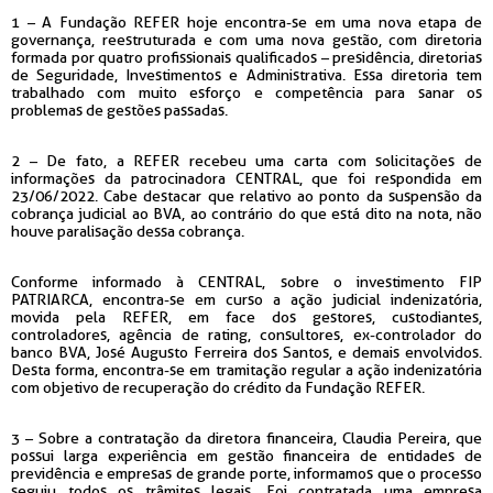
1 – A Fundação REFER hoje encontra-se em uma nova etapa de
governança, reestruturada e com uma nova gestão, com diretoria
formada por quatro profissionais qualificados – presidência, diretorias
de Seguridade, Investimentos e Administrativa. Essa diretoria tem
trabalhado com muito esforço e competência para sanar os
problemas de gestões passadas.
2 – De fato, a REFER recebeu uma carta com solicitações de
informações da patrocinadora CENTRAL, que foi respondida em
23/06/2022. Cabe destacar que relativo ao ponto da suspensão da
cobrança judicial ao BVA, ao contrário do que está dito na nota, não
houve paralisação dessa cobrança.
Conforme informado à CENTRAL, sobre o investimento FIP
PATRIARCA, encontra-se em curso a ação judicial indenizatória,
movida pela REFER, em face dos gestores, custodiantes,
controladores, agência de rating, consultores, ex-controlador do
banco BVA, José Augusto Ferreira dos Santos, e demais envolvidos.
Desta forma, encontra-se em tramitação regular a ação indenizatória
com objetivo de recuperação do crédito da Fundação REFER.
3 – Sobre a contratação da diretora financeira, Claudia Pereira, que
possui larga experiência em gestão financeira de entidades de
previdência e empresas de grande porte, informamos que o processo
seguiu todos os trâmites legais. Foi contratada uma empresa