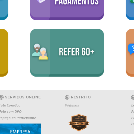
SERVIÇOS ONLINE
RESTRITO
Fale Conosco
Webmail
E
Fale com DPO
P
Espaço do Participante
P
O