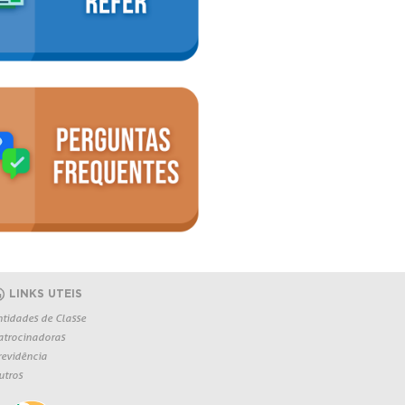
LINKS UTEIS
ntidades de Classe
atrocinadoras
revidência
utros