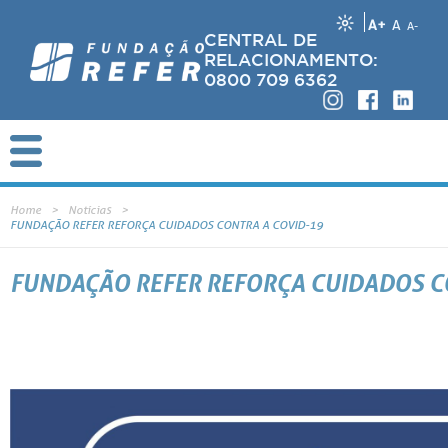
A+
A
A-
CENTRAL DE
RELACIONAMENTO:
0800 709 6362
Home
Notícias
FUNDAÇÃO REFER REFORÇA CUIDADOS CONTRA A COVID-19
FUNDAÇÃO REFER REFORÇA CUIDADOS C
Mesmo com o avanço da vacinação em todo o país, sabemos que os cuidados contra a Covid-19 devem ser mantidos po
protocolos de proteção recomendados e vem reforçando as medidas adotadas, com acompanhamento sistemático sobr
A REFER mantém cerca de 20% do quadro de empregados trabalhando presencialmente, observadas as necessida
trabalhando remotamente.