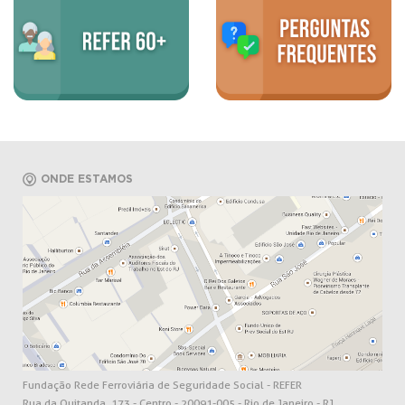
ONDE ESTAMOS
Fundação Rede Ferroviária de Seguridade Social - REFER
Rua da Quitanda, 173 - Centro - 20091-005 - Rio de Janeiro - RJ.