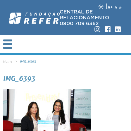
A+
A
A-
CENTRAL DE
RELACIONAMENTO:
0800 709 6362
Home
IMG_6393
IMG_6393