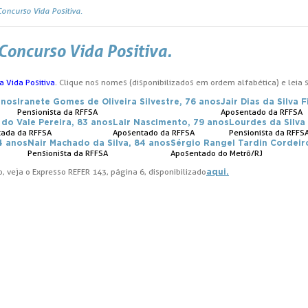
Concurso Vida Positiva.
 Concurso Vida Positiva.
 Vida Positiva
. Clique nos nomes (disponibilizados em ordem alfabética) e leia s
anos
Iranete Gomes de Oliveira Silvestre, 76 anos
Jair Dias da Silva F
Pensionista da RFFSA
Aposentado da RFFSA
 do Vale Pereira, 83 anos
Lair Nascimento, 79 anos
Lourdes da Silva
ada da RFFSA
Aposentado da RFFSA
Pensionista da RFFS
4 anos
Nair Machado da Silva, 84 anos
Sérgio Rangel Tardin Cordeir
Pensionista da RFFSA
Aposentado do Metrô/RJ
, veja o Expresso REFER 143, página 6, disponibilizado
aqui.