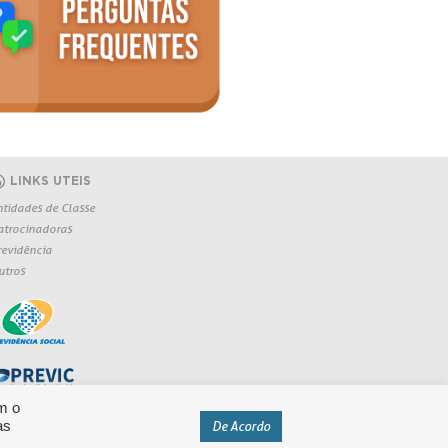
LINKS UTEIS
ntidades de Classe
atrocinadoras
revidência
utros
m o
as
De Acordo
eservados