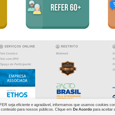
SERVIÇOS ONLINE
RESTRITO
Fale Conosco
Webmail
E
Fale com DPO
P
Espaço do Participante
P
O
EFER seja eficiente e agradável, informamos que usamos cookies co
 conteúdo para nossos públicos. Clique em
De Acordo
para aceitar 
Copyright 2026 REFER - Todos os direitos r