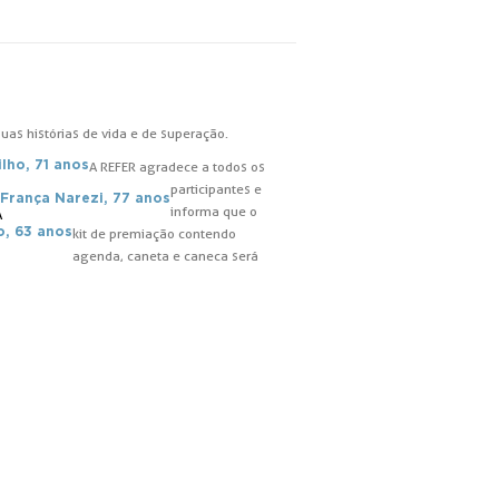
uas histórias de vida e de superação.
ilho, 71 anos
A REFER agradece a todos os
participantes e
 França Narezi, 77 anos
informa que o
A
o, 63 anos
kit de premiação contendo
agenda, caneta e caneca será