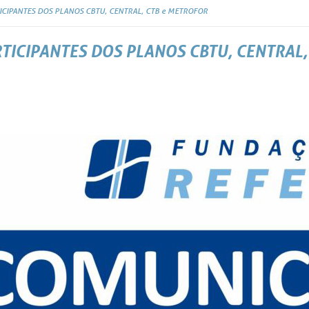
CIPANTES DOS PLANOS CBTU, CENTRAL, CTB e METROFOR
ICIPANTES DOS PLANOS CBTU, CENTRAL,
r fiduciário e com objetivo de preservar a manutenção dos pagam
 Benefícios administrados, após resultados dos trabalhos técnicos
equação da metodologia de cálculo de cotas, identificou a necess