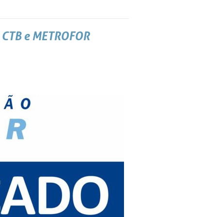
 CTB e METROFOR
entos dos benefícios atuais e futuros, resguardando a saúde
 realizados por empresas contratadas para reavaliação da
idade de segregação das submassas BD e CD.