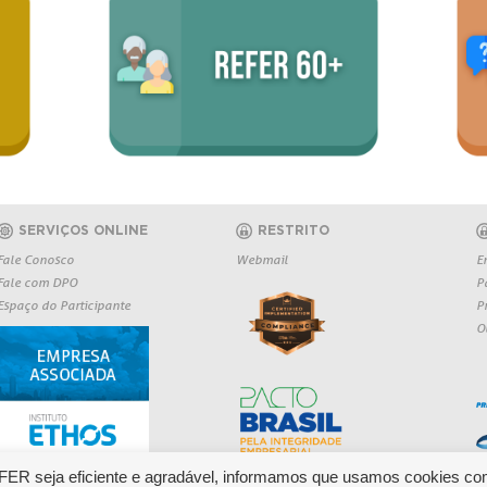
SERVIÇOS ONLINE
RESTRITO
Fale Conosco
Webmail
E
Fale com DPO
P
Espaço do Participante
P
O
EFER seja eficiente e agradável, informamos que usamos cookies co