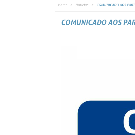
Home
Notícias
COMUNICADO AOS PARTI
COMUNICADO AOS PART
A Fundação REFER, em razão do deve
financeira e atuarial dos Planos de
contabilização dos valores para ad