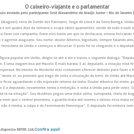
O caixeiro-viajante e o parlamentar
uso enviado pelo participante José Alexandrino de Araújo Junior – Rio de Janeiro (
Alagoas), terra de Zumbi dos Palmares, Jorge de Lima e da Serra Barriga. União
 é em quatro dias da semana e ocupa vários quarteirões, vende de tudo e tudo ac
ra fazer sua campanha. Entre eles havia um que se destacava, estava buscan
e agreste alagoano. Seu nome: doutor Alberico, bigodudo, sempre falando alto, e 
o ferroviária de União e começou a discursar. O povo foi se chegando e o deput
figura popular em União, dirigiu-se até a ele e travou o seguinte dialogo: “Depu
. É uma viagem boa até Maceió. É mais barata. E aí, deputado, a estação está f
sperava. No interior do Nordeste eles costumam oferecer dinheiro para fazer a 
“anote aí, eu prometo que trago de volta a circulação do trem, de União até Mace
 e ficou aguardando o tão esperado retorno da linha. Doutor alberico foi eleito, p
. E o deputado, novamente, tenta a reeleição, e volta a União para pedir votos. 
co tá lá na estação”. Seu Alcidézio pegou uma mala velha, surrupiada, cheia de bu
o o trem que o senhor prometeu, o guarda-mala até morreu e deixou essa mala v
não é minha, a culpa é do Ferrrrrnando Henrrrique”. O deputado foi embora sem g
o
Expresso REFER 126.
Confira aqui!