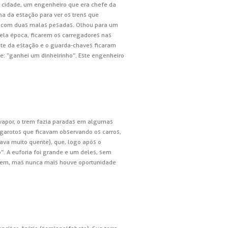
na cidade, um engenheiro que era chefe da
ma da estação para ver os trens que
ão com duas malas pesadas. Olhou para um
uela época, ficarem os carregadores nas
nte da estação e o guarda-chaves ficaram
e: “ganhei um dinheirinho”. Este engenheiro
a vapor, o trem fazia paradas em algumas
s garotos que ficavam observando os carros,
tava muito quente), que, logo após o
. A euforia foi grande e um deles, sem
 trem, mas nunca mais houve oportunidade