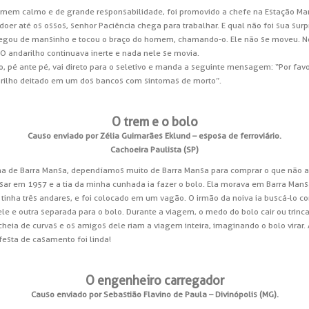
 Homem calmo e de grande responsabilidade, foi promovido a chefe na Estação Ma
o doer até os ossos, senhor Paciência chega para trabalhar. E qual não foi sua 
hegou de mansinho e tocou o braço do homem, chamando-o. Ele não se moveu. 
O andarilho continuava inerte e nada nele se movia.
, pé ante pé, vai direto para o seletivo e manda a seguinte mensagem: “Por fav
darilho deitado em um dos bancos com sintomas de morto”.
O trem e o bolo
Causo enviado por Zélia Guimarães Eklund – esposa de ferroviário.
Cachoeira Paulista (SP)
inha de Barra Mansa, dependíamos muito de Barra Mansa para comprar o que nã
sar em 1957 e a tia da minha cunhada ia fazer o bolo. Ela morava em Barra Mansa.
 tinha três andares, e foi colocado em um vagão. O irmão da noiva ia buscá-lo 
 e outra separada para o bolo. Durante a viagem, o medo do bolo cair ou trinca
cheia de curvas e os amigos dele riam a viagem inteira, imaginando o bolo virar
festa de casamento foi linda!
O engenheiro carregador
Causo enviado por Sebastião Flavino de Paula – Divinópolis (MG).