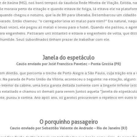
e de Itaúna (MG), nos bons tempos da saudosa Rede Mineira de Viação. Existia, 
le morava perto da estação e quando estava de folga, lá estava ele na platafor
á, quando chegou o noturno, que ia de BH para Uberaba. Desembarcou um cidad
 parado. Então chamou: “o carregador leva as malas para mim?” Era natural, naq
 duas vezes, ele pegou as malas e levou para o hotel. Quando ele passou, o age
ra engenheiro. Passaram uns instantes e estava o engenheiro de volta, que diss
humilde. Seus subordinados tinham prazer de trabalhar com ele.
Janela do espetáculo
Causo enviado por José Francisco Pavelec – Ponta Grossa (PR)
em diretão, que percorria o trecho de Porto Alegre a São Paulo, cuja tração era 
pe. Na parada de Porto União da Vitória, aconteceu o seguinte: na estação, algun
 interior da cabine, uma bela garota deitada somente com a lingerie inferior (es
 extasiado e chamou os demais para verem juntos aquela “janela do espetáculo”
ente, puxou a cortina. Ano após ano, os garotos procuravam o repeteco em outro
O porquinho passageiro
Causo enviado por Sebastião Valente de Andrade – Rio de Janeiro (RJ)