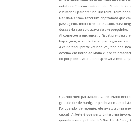
No escritório sede da ex-estrada de Ferro L
natal era Cambuci, interior do estado do Rio 
e visitar os parentes na sua terra. Terminan
Mandou, então, fazer um engradado que co
passageiro, muito bem embalado, para ningu
descobriu que se tratava de um porquinho.
Aí começou a encrenca: o fiscal prendeu o e
bagageiro, e, ainda, teria que pagar uma mul
A coisa ficou preta: vai-não-vai, fica-não-f
destino em Barão de Mauá e, por coincidênc
do porquinho, além de dispensar a multa qu
Quando meu pai trabalhava em Mário Belo (e
grande dor de barriga e pediu ao maquinista
Foi quando, de repente, ele avistou uma en
calças. A sorte é que perto tinha uma árvore
quando a mão pelada desistiu. Ele desceu, s