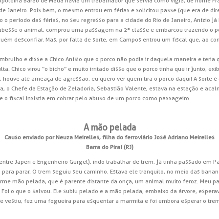
eopoldina Barão de Mauá havia um trabalhador que servia como vigia, de nome Fra
de Janeiro. Pois bem, o mesmo entrou em férias e solicitou passe (que era de direi
do o período das férias, no seu regresso para a cidade do Rio de Janeiro, Anízio
ubesse o animal, comprou uma passagem na 2ª classe e embarcou trazendo o p
ém desconfiar. Mas, por falta de sorte, em Campos entrou um fiscal que, ao con
mbrulho e disse a Chico Anísio que o porco não podia ir daquela maneira e teria
ta. Chico virou “o bicho” e muito irritado disse que o porco tinha que ir junto, 
ica; houve até ameaça de agressão: eu quero ver quem tira o porco daqui! A sorte
ia, o Chefe da Estação de Zeladoria, Sebastião Valente, estava na estação e a
e o fiscal insistia em cobrar pelo abuso de um porco como passageiro.
A mão pelada
Causo enviado por Neuza Meirelles, filha do ferroviário José Adriano Meirelles
Barra do Piraí (RJ)
ntre Japeri e Engenheiro Gurgel), indo trabalhar de trem, já tinha passado em 
 para parar. O trem seguiu seu caminho. Estava ele tranquilo, no meio das banan
orme mão pelada, que é parente distante da onça, um animal muito feroz. Meu pa
. Foi o que o salvou. Ele subiu pelado e a mão pelada, embaixo da árvore, espera
e vestiu, fez uma fogueira para esquentar a marmita e foi embora esperar o tre