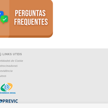
LINKS UTEIS
ntidades de Classe
atrocinadoras
revidência
utros