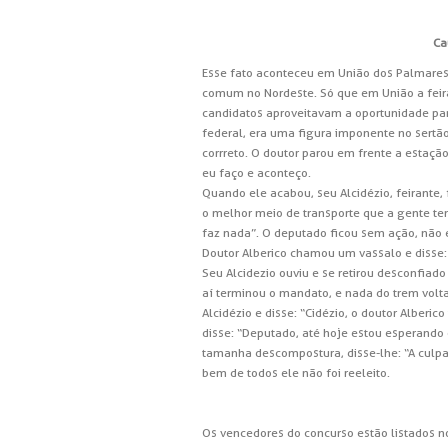
Ca
Esse fato aconteceu em União dos Palmares (
comum no Nordeste. Só que em União a feira
candidatos aproveitavam a oportunidade pa
federal, era uma figura imponente no sertão 
corrreto. O doutor parou em frente a estaçã
eu faço e aconteço.
Quando ele acabou, seu Alcidézio, feirante, 
o melhor meio de transporte que a gente tem
faz nada”. O deputado ficou sem ação, não e
Doutor Alberico chamou um vassalo e disse: 
Seu Alcidezio ouviu e se retirou desconfiado
aí terminou o mandato, e nada do trem voltar
Alcidézio e disse: “Cidézio, o doutor Alberi
disse: “Deputado, até hoje estou esperand
tamanha descompostura, disse-lhe: “A culpa 
bem de todos ele não foi reeleito.
Os vencedores do concurso estão listados n