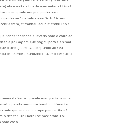
ncisco Anízio (semianalfabeto). Sua terra
to) ida e volta a fim de aproveitar as férias
 já havia comprado um porquinho novo.
orquinho ao seu lado como se fosse um
ferir o trem, estranhou aquele embrulho e
 que ser despachado e levado para o carro de
exibindo a passagem que pagou para o animal.
 é que o trem já estava chegando ao seu
calmou os ânimos, mandando fazer o despacho
Palmeira da Serra, quando meu pai teve uma
eiras, quando ouviu um barulho diferente.
i conta que não deu tempo para vestir as
va-o descer. Três horas se passaram. Foi
m para casa.