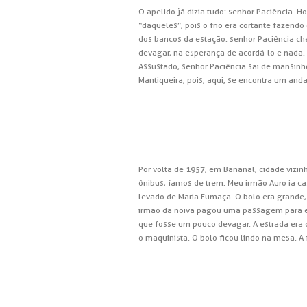
O apelido já dizia tudo: senhor Paciência.
“daqueles”, pois o frio era cortante fazend
dos bancos da estação: senhor Paciência c
devagar, na esperança de acordá-lo e nada. 
Assustado, senhor Paciência sai de mansinho
Mantiqueira, pois, aqui, se encontra um an
Por volta de 1957, em Bananal, cidade viz
ônibus, íamos de trem. Meu irmão Auro ia ca
levado de Maria Fumaça. O bolo era grande,
irmão da noiva pagou uma passagem para ele
que fosse um pouco devagar. A estrada era 
o maquinista. O bolo ficou lindo na mesa. A 