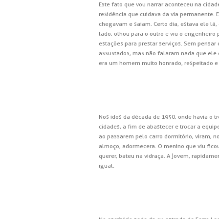
Este fato que vou narrar aconteceu na cidad
residência que cuidava da via permanente. E
chegavam e saiam. Certo dia, estava ele l
lado, olhou para o outro e viu o engenheiro
estações para prestar serviços. Sem pensar
assustados, mas não falaram nada que ele e
era um homem muito honrado, respeitado e 
Nos idos da década de 1950, onde havia o tr
cidades, a fim de abastecer e trocar a equi
ao passarem pelo carro dormitório, viram, no
almoço, adormecera. O menino que viu ficou
querer, bateu na vidraça. A jovem, rapidam
igual.