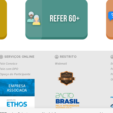
SERVIÇOS ONLINE
RESTRITO
Fale Conosco
Webmail
E
Fale com DPO
P
Espaço do Participante
P
O