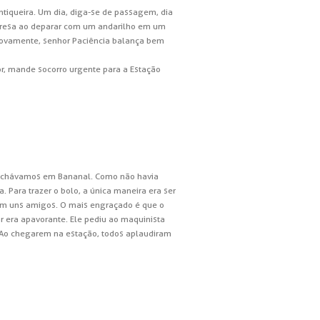
ntiqueira. Um dia, diga-se de passagem, dia
surpresa ao deparar com um andarilho em um
Novamente, senhor Paciência balança bem
or, mande socorro urgente para a Estação
o achávamos em Bananal. Como não havia
 Para trazer o bolo, a única maneira era ser
com uns amigos. O mais engraçado é que o
r era apavorante. Ele pediu ao maquinista
. Ao chegarem na estação, todos aplaudiram