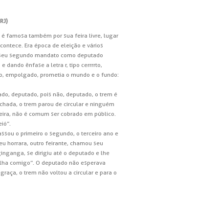
RJ)
 é famosa também por sua feira livre, lugar
ontece. Era época de eleição e vários
do seu segundo mandato como deputado
dando ênfase a letra r, tipo cerrrrto,
ado, empolgado, prometia o mundo e o fundo:
tado, deputado, pois não, deputado, o trem é
echada, o trem parou de circular e ninguém
feira, não é comum ser cobrado em público.
ió”.
assou o primeiro o segundo, o terceiro ano e
Seu horrara, outro feirante, chamou seu
ginganga, se dirigiu até o deputado e lhe
elha comigo”. O deputado não esperava
raça, o trem não voltou a circular e para o