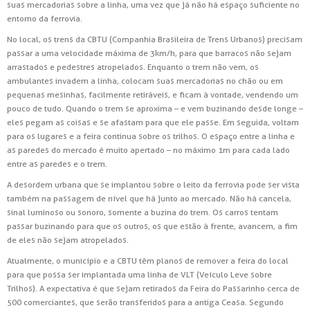
suas mercadorias sobre a linha, uma vez que já não há espaço suficiente no
entorno da ferrovia.
No local, os trens da CBTU (Companhia Brasileira de Trens Urbanos) precisam
passar a uma velocidade máxima de 3km/h, para que barracos não sejam
arrastados e pedestres atropelados. Enquanto o trem não vem, os
ambulantes invadem a linha, colocam suas mercadorias no chão ou em
pequenas mesinhas, facilmente retiráveis, e ficam à vontade, vendendo um
pouco de tudo. Quando o trem se aproxima – e vem buzinando desde longe –
eles pegam as coisas e se afastam para que ele passe. Em seguida, voltam
para os lugares e a feira continua sobre os trilhos. O espaço entre a linha e
as paredes do mercado é muito apertado – no máximo 1m para cada lado
entre as paredes e o trem.
A desordem urbana que se implantou sobre o leito da ferrovia pode ser vista
também na passagem de nível que há junto ao mercado. Não há cancela,
sinal luminoso ou sonoro, somente a buzina do trem. Os carros tentam
passar buzinando para que os outros, os que estão à frente, avancem, a fim
de eles não sejam atropelados.
Atualmente, o município e a CBTU têm planos de remover a feira do local
para que possa ser implantada uma linha de VLT (Veículo Leve sobre
Trilhos). A expectativa é que sejam retirados da Feira do Passarinho cerca de
500 comerciantes, que serão transferidos para a antiga Ceasa. Segundo