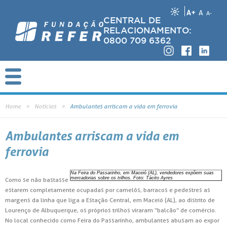
A+
A
A-
CENTRAL DE
RELACIONAMENTO:
0800 709 6362
Home
Notícias
Ambulantes arriscam a vida em ferrovia
Ambulantes arriscam a vida em
ferrovia
Na Feira do Passarinho, em Maceió (AL), vendedores expõem suas
mercadorias sobre os trilhos. Foto: Tácito Ayres
Como se não bastasse
estarem completamente ocupadas por camelôs, barracos e pedestres as
margens da linha que liga a Estação Central, em Maceió (AL), ao distrito de
Lourenço de Albuquerque, os próprios trilhos viraram “balcão” de comércio.
No local conhecido como Feira do Passarinho, ambulantes abusam ao expor