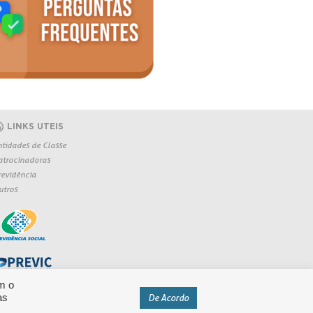
LINKS UTEIS
ntidades de Classe
atrocinadoras
revidência
utros
m o
as
De Acordo
eservados