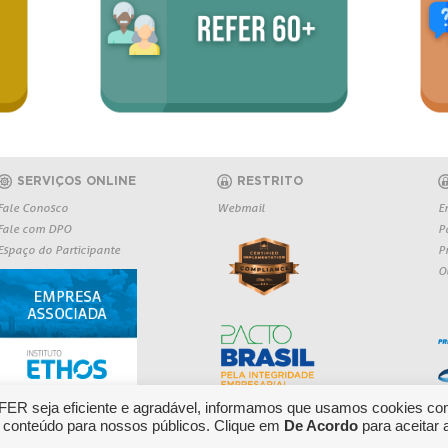
SERVIÇOS ONLINE
RESTRITO
Fale Conosco
Webmail
E
Fale com DPO
P
Espaço do Participante
P
O
EFER seja eficiente e agradável, informamos que usamos cookies co
 conteúdo para nossos públicos. Clique em
De Acordo
para aceitar 
Copyright 2026 REFER - Todos os direitos r