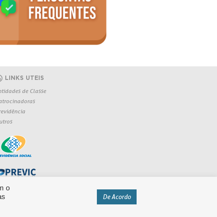
LINKS UTEIS
ntidades de Classe
atrocinadoras
revidência
utros
m o
as
De Acordo
eservados