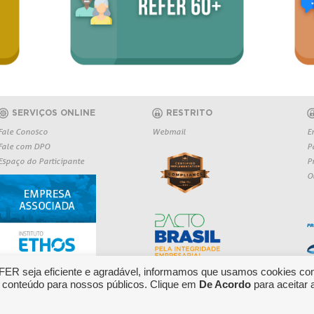
SERVIÇOS ONLINE
RESTRITO
Fale Conosco
Webmail
E
Fale com DPO
P
Espaço do Participante
P
O
EFER seja eficiente e agradável, informamos que usamos cookies co
 conteúdo para nossos públicos. Clique em
De Acordo
para aceitar 
O: 0800 709 6362
Copyright 2026 REFER - Todos os direitos r