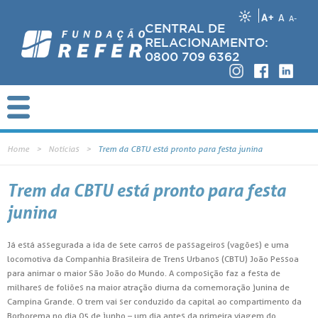
A+
A
A-
CENTRAL DE
RELACIONAMENTO:
0800 709 6362
Home
Notícias
Trem da CBTU está pronto para festa junina
Trem da CBTU está pronto para festa
junina
Já está assegurada a ida de sete carros de passageiros (vagões) e uma
locomotiva da Companhia Brasileira de Trens Urbanos (CBTU) João Pessoa
para animar o maior São João do Mundo. A composição faz a festa de
milhares de foliões na maior atração diurna da comemoração junina de
Campina Grande. O trem vai ser conduzido da capital ao compartimento da
Borborema no dia 05 de junho – um dia antes da primeira viagem do