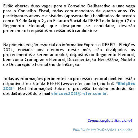
Estão abertas duas vagas para o Conselho Deliberativo e uma vaga
para o Conselho Fiscal, todas com mandatos de quatro anos. Os
participantes
ativos e assistidos
(aposentados) habilitados, de acordo
com o § 9 do Artigo 23 do Estatuto Social da REFER e do Artigo 17 do
Regimento Eleitoral, que desejarem se candidatar, deverão
preencher os requisitos necessários à candidatura.
Na primeira edição especial do informativo
Expresso REFER – Eleições
2021, enviada aos eleitores neste mês, são divulgados os
procedimentos a serem adotados, dispostos no Regimento Eleitoral,
bem como Cronograma Eleitoral, Documentação Necessária, Modelo
de Declaração e Formulário de Inscrição.
Todas as informações pertinentes ao processo eleitoral também estão
disponíveis no site da REFER (www.refer.com.br), no link
“
Eleições
. Mais informações sobre o processo também poderão ser
2021
”
obtidas através do e-mail
.
eleicoes2021@refer.com.br
Comunicação institucional
Publicada em 05/03/2021 13:53:07