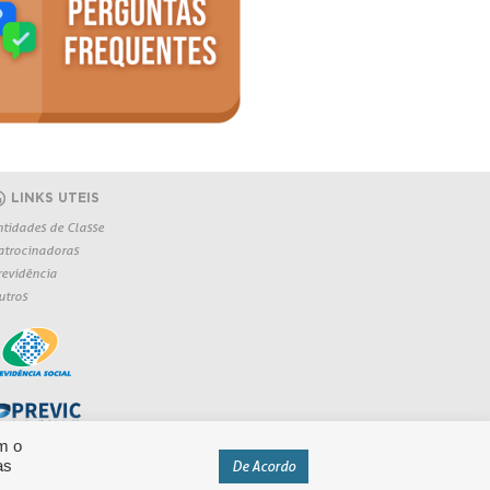
LINKS UTEIS
ntidades de Classe
atrocinadoras
revidência
utros
m o
as
De Acordo
eservados