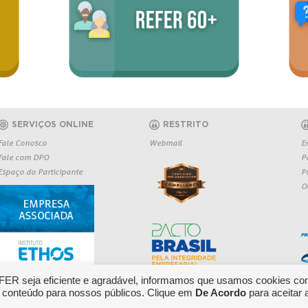
SERVIÇOS ONLINE
RESTRITO
Fale Conosco
Webmail
E
Fale com DPO
P
Espaço do Participante
P
O
EFER seja eficiente e agradável, informamos que usamos cookies co
 conteúdo para nossos públicos. Clique em
De Acordo
para aceitar 
Copyright 2026 REFER - Todos os direitos r