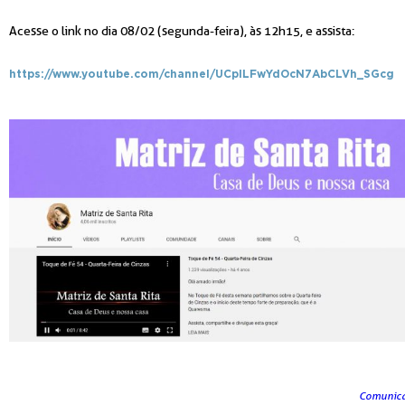
Acesse o link no dia 08/02 (segunda-feira), às 12h15, e assista:
https://www.youtube.com/channel/UCplLFwYdOcN7AbCLVh_SGcg
Comunica