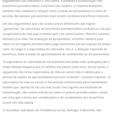
pagamentos são reduzidos e, em outros, é proibida a acumulação com
benefícios previdenciários e mesmo com salários. O sistema brasileiro
também não estabelece relação entre a idade do pensionista e o valor de
pensão. No exterior, pensionistas mais jovens recebem benefícios menores.
Um dos argumentos que são usados pelos defensores das regras
“generosas” de concessão de benefícios previdenciários no Brasil é o de que
a expectativa de vida aqui é menor que a de outros países. Marcelo Caetano
derruba esse mito. Na avaliação do pesquisador, a melhor variável para
saber se um regime previdenciário paga benefícios por um espaço de tempo
curto ou longo é a expectativa de sobrevida, isto é, a duração esperada do
benefício, dada a idade de aposentadoria do contribuinte ou do pensionista.
“A expectativa de sobrevida de um brasileiro em idade mais avançada não é
muito distinta daquela que se verifica em países mais ricos. Desse modo, o
argumento da menor expectativa de vida ao nascer não é válido para a
defesa de idades de aposentadoria menores no Brasil”, sustenta Caetano. “A
expectativa de vida ao nascer é fortemente influenciada pela mortalidade
infantil que, apesar de ser um mal social com urgente necessidade de
minimização, não exerce influência sobre os planos previdenciários, tendo
em vista que o início das contribuições e do recebimento dos benefícios
ocorre em vida adulta.”
O secretário-substituto de Previdência Social, Remígio Todeschini, não