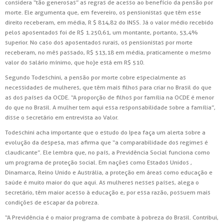
considera “tão generosas” as regras de acesso ao benefício da pensão por
morte. Ele argumenta que, em fevereiro, os pensionistas que têm esse
direito receberam, em média, R $ 814,82 do INSS. Já o valor médio recebido
pelos aposentados foi de R$ 1.250,61, um montante, portanto, 53,4%
superior. No caso dos aposentados rurais, os pensionistas por morte
receberam, no mês passado, R$ 513,18 em média, praticamente o mesmo
valor do salário mínimo, que hoje está em R$ 510.
Segundo Todeschini, a pensão por morte cobre especialmente as
necessidades de mulheres, que têm mais filhos para criar no Brasil do que
as dos países da OCDE. “A proporção de filhos por família na OCDE é menor
do que no Brasil. A mulher tem aqui essa responsabilidade sobre a família”,
disse o secretário em entrevista ao Valor.
Todeschini acha importante que o estudo do Ipea faça um alerta sobre a
evolução da despesa, mas afirma que “a comparabilidade dos regimes é
claudicante”. Ele lembra que, no país, a Previdência Social funciona como
um programa de proteção social. Em nações como Estados Unidos ,
Dinamarca, Reino Unido e Austrália, a proteção em áreas como educação e
saúde é muito maior do que aqui. As mulheres nesses países, alega o
secretário, têm maior acesso à educação e, por essa razão, possuem mais
condições de escapar da pobreza.
“A Previdência é o maior programa de combate à pobreza do Brasil. Contribui,