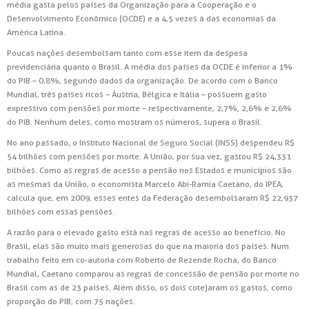
média gasta pelos países da Organização para a Cooperação e o
Desenvolvimento Econômico (OCDE) e a 4,5 vezes à das economias da
América Latina.
Poucas nações desembolsam tanto com esse item da despesa
previdenciária quanto o Brasil. A média dos países da OCDE é inferior a 1%
do PIB – 0,8%, segundo dados da organização. De acordo com o Banco
Mundial, três países ricos – Áustria, Bélgica e Itália – possuem gasto
expressivo com pensões por morte – respectivamente, 2,7%, 2,6% e 2,6%
do PIB. Nenhum deles, como mostram os números, supera o Brasil.
No ano passado, o Instituto Nacional de Seguro Social (INSS) despendeu R$
54 bilhões com pensões por morte. A União, por sua vez, gastou R$ 24,331
bilhões. Como as regras de acesso a pensão nos Estados e municípios são
as mesmas da União, o economista Marcelo Abi-Ramia Caetano, do IPEA,
calcula que, em 2009, esses entes da Federação desembolsaram R$ 22,937
bilhões com essas pensões.
A razão para o elevado gasto está nas regras de acesso ao benefício. No
Brasil, elas são muito mais generosas do que na maioria dos países. Num
trabalho feito em co-autoria com Roberto de Rezende Rocha, do Banco
Mundial, Caetano comparou as regras de concessão de pensão por morte no
Brasil com as de 23 países. Além disso, os dois cotejaram os gastos, como
proporção do PIB, com 75 nações.