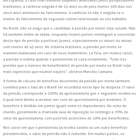
Na Espanha, o caso mais extremo daqueles analisados pelos pesquisadores
brasileiros, a carência exigida é de 15 anos ou de pelo menos 500 dias nos
cinco anos anteriores ao falecimento. A carência só não é exigida se o
motivo do falecimento do segurado estiver relacionado ao seu trabalho.
No Brasil, não se exige que o candidato à pensão por morte seja casado. Não
há também limite de idade, enquanto muitos países restringem a concessão
desse tipo de pensão a pessoas jovens, especialmente os viúvos ou viúvas
com menos de 45 anos. No sistema brasileiro, a pensão por morte se
mantém inalterada em caso de novo matrimônio. Lá fora, em muitos casos,
a pensão é extinta quando o pensionista se casa novamente. “Tudo isso
permite que o número de beneficiários de pensão por morte no Brasil seja
mais expressivo que noutras nações”, observa Marcelo Caetano.
A forma de cálculo do benefício decorrente da pensão por morte também
contribui para o fato de o Brasil ser recordista nesse tipo de despesa. O valor
da pensão corresponde a 100% da aposentadoria que o segurado recebia ou
à qual teria direito a receber, em caso de aposentadoria por invalidez. O
benefício é dividido em partes iguais entre os dependentes. No resto do
mundo, geralmente a chamada taxa de reposição se restringe a 70% do
valor da aposentadoria, com possível acréscimo de 10% por beneficiário.
Nos casos em que o pensionista já receba salário ou um outro benefício
previdenciário, o valor da pensão não é reduzido. Em muitos países, os