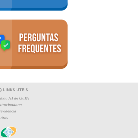
LINKS UTEIS
ntidades de Classe
atrocinadoras
revidência
utros