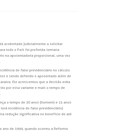
á acobertado judicialmente a solicitar
ara todo o País foi proferida semana
ário na aposentadoria proporcional, uma vez
.
idência do fator previdenciário no cálculo
istos e sendo deferido o aposentado além de
araiva. Ele acrescentou que a decisão evita
osto por essa variante e mais o tempo de
.
cança o tempo de 30 anos (homem) e 25 anos
erá incidência do fator previdenciário)
a redução significativa no benefício de até
é o ano de 1999, quando ocorreu a Reforma