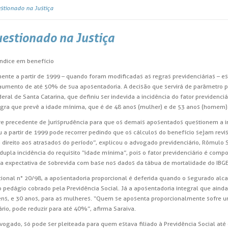
estionado na Justiça
uestionado na Justiça
índice em benefício
te a partir de 1999 – quando foram modificadas as regras previdenciárias – est
 aumento de até 50% de sua aposentadoria. A decisão que servirá de parâmetro p
ral de Santa Catarina, que definiu ser indevida a incidência do fator previdenci
regra que prevê a idade mínima, que é de 48 anos (mulher) e de 53 anos (homem)
e precedente de jurisprudência para que os demais aposentados questionem a inc
 a partir de 1999 pode recorrer pedindo que os cálculos do benefício sejam rev
direito aos atrasados do período”, explicou o advogado previdenciário, Rômulo S
dupla incidência do requisito “idade mínima”, pois o fator previdenciário é comp
 a expectativa de sobrevida com base nos dados da tábua de mortalidade do IBGE
cional n° 20/98, a aposentadoria proporcional é deferida quando o segurado al
 pedágio cobrado pela Previdência Social. Já a aposentadoria integral que ainda t
ens, e 30 anos, para as mulheres. “Quem se aposenta proporcionalmente sofre um
rio, pode reduzir para até 40%”, afirma Saraiva.
vogado, só pode ser pleiteada para quem estava filiado à Previdência Social at