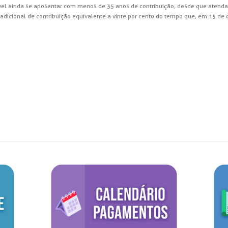
ível ainda se aposentar com menos de 35 anos de contribuição, desde que atenda
adicional de contribuição equivalente a vinte por cento do tempo que, em 15 de d