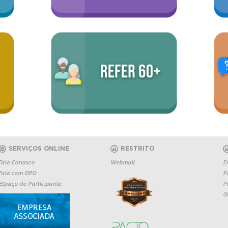
SERVIÇOS ONLINE
RESTRITO
Fale Conosco
Webmail
E
Fale com DPO
P
Espaço do Participante
P
O