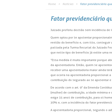
Home
Notícias
Fator previdenciário qu
Fator previdenciário q
Juizado proferiu decisão sem incidência de 
Quem optou por se aposentar proporcionalmen
revisão do benefício e, com isso, conseguir
passada pela Turma Recursal do Juizado Fede
que nesse tipo de benefício já existe uma 
“Essa medida é muito importante porque abr
da aposentadoria. Então, quem se aposentou
receber uma aposentadoria maior ainda terá 
que ocorra na aposentadoria proporcional a 
contribuição do segurado ao se aposentar e
De acordo com o art. 9° da Emenda Constitu
(mulher) de contribuição, a idade mínima e o
exige 35 anos de contribuição, para os hom
30% e, com a incidência do fator previdenciá
A aposentadoria proporcional, segundo o ad