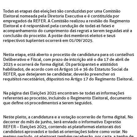
Todas as etapas das eleições são conduzidas por uma Comissão
Eleitoral nomeada pela Diretoria Executiva e é constituída por
empregados da REFER. A Comissão realizou a revisão do Regimento
Eleitoral e é responsável pela condução de todas as fases e
acompanhamento do cumprimento das regras a serem seguidas até a
conclusão do processo. A posse dos membros eleitos e seus
respectivos suplentes ocorrerá em 01/09/2025.
Nesta etapa, está aberto o processo de candidatura para os conselhos
Deliberativo e Fiscal, com prazo de inscrição até o dia 17 de abril de
2025 e ocorrerá de forma digital. Os participantes e assistidos
habilitados, de acordo com os Artigos 16 e 36 do Estatuto Social da
REFER, que desejarem se candidatar, deverão preencher os
requisitos necessários, dispostos no Artigo 17 do Regimento Eleitoral.
Na página das Eleições 2025 encontram-se todas as informações
referentes ao processo, incluindo o Regimento Eleitoral, documento
que define os procedimentos a serem seguidos.
Neste pleito, a candidatura e a votação ocorrerão de forma digital. No
decorrer do mês de junho, será enviado o informativo Expresso
REFER – Eleições 2025, contendo as plataformas eleitorais dos
candidatos aprovados e todas as orientações sobre como votar. No
mesmo período, os eleitores também receberão, por carta, a senha de