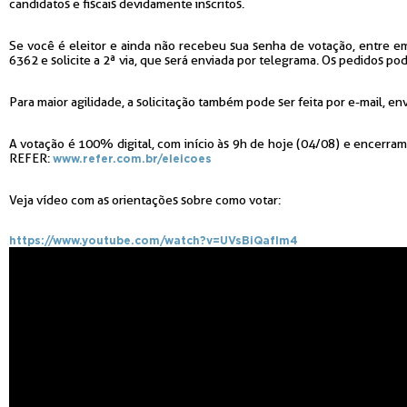
candidatos e fiscais devidamente inscritos.
Se você é eleitor e ainda não recebeu sua senha de votação, entre 
6362 e solicite a 2ª via, que será enviada por telegrama. Os pedidos po
Para maior agilidade, a solicitação também pode ser feita por e-mail, 
A votação é 100% digital, com início às 9h de hoje (04/08) e encerrame
REFER:
www.refer.com.br/eleicoes
Veja vídeo com as orientações sobre como votar:
https://www.youtube.com/watch?v=UVsBiQafIm4