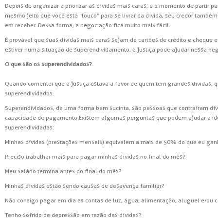
Depois de organizar e priorizar as dívidas mais caras, é o momento de partir p
mesmo jeito que você está “louco” para se livrar da dívida, seu credor também
em receber. Dessa forma, a negociação fica muito mais fácil.
É provável que suas dívidas mais caras sejam de cartões de crédito e cheque e
estiver numa situação de superendividamento, a justiça pode ajudar nessa ne
O que são os superendividados?
Quando comentei que a justiça estava a favor de quem tem grandes dívidas, qu
superendividados.
Superendividados, de uma forma bem sucinta, são pessoas que contraíram dív
capacidade de pagamento. Existem algumas perguntas que podem ajudar a ide
superendividadas:
Minhas dívidas (prestações mensais) equivalem a mais de 50% do que eu gan
Preciso trabalhar mais para pagar minhas dívidas no final do mês?
Meu salário termina antes do final do mês?
Minhas dívidas estão sendo causas de desavença familiar?
Não consigo pagar em dia as contas de luz, água, alimentação, aluguel e/ou
Tenho sofrido de depressão em razão das dívidas?