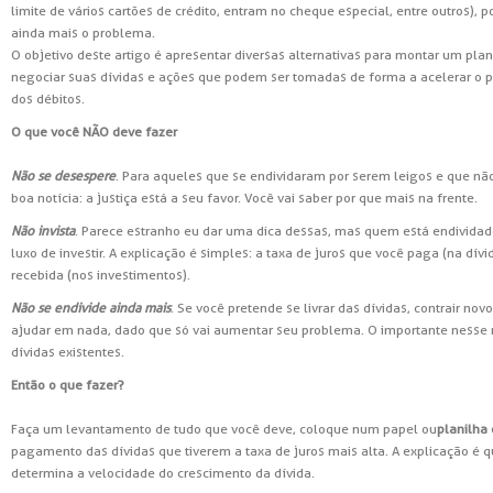
limite de vários cartões de crédito, entram no cheque especial, entre outros), 
ainda mais o problema.
O objetivo deste artigo é apresentar diversas alternativas para montar um pl
negociar suas dívidas e ações que podem ser tomadas de forma a acelerar o
dos débitos.
O que você NÃO deve fazer
Não se desespere
. Para aqueles que se endividaram por serem leigos e que n
boa notícia: a justiça está a seu favor. Você vai saber por que mais na frente.
Não invista
. Parece estranho eu dar uma dica dessas, mas quem está endividad
luxo de investir. A explicação é simples: a taxa de juros que você paga (na dív
recebida (nos investimentos).
Não se endivide ainda mais
. Se você pretende se livrar das dívidas, contrair no
ajudar em nada, dado que só vai aumentar seu problema. O importante nesse
dívidas existentes.
Então o que fazer?
Faça um levantamento de tudo que você deve, coloque num papel ou
planilha 
pagamento das dívidas que tiverem a taxa de juros mais alta. A explicação é q
determina a velocidade do crescimento da dívida.