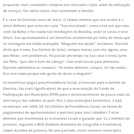
pequenas, mas constantes compras nos mercados, lojas, além da utilização
de serviços. Em vários casos, eles sustentam a família.
É o caso de Dionísia Laura de Jesus. O salário mínimo que ela recebe é o
único dinheiro que entra em casa. “Sou encostada”, conta essa avó que saiu
cedo da Bahia e foi criada nas imediações de Brasília, onde se casou e teve
filhos. Sua aposentadoria é um benefício assistencial por falta de renda que
só conseguiu em idade avançada. “Ninguém me ajuda”, reclamou. Dionísia
disse que a neta, Eva Stefani de Jesus, sempre morou com ela. Agora, uma
das filhas, com problemas, foi passar um tempo na sua casa e levou junto
um filho, “que não é bom da cabeça”. Com mais bocas para alimentar,
Dionísia administra os centavos: “Se tenho dinheiro, compro. Se não tenho,
fico sem nada porque não gosto de dever a ninguém”.
Os benefícios pagos pela Previdência Social, essenciais para a família de
Dionísia, são mais significativos do que a arrecadação do Fundo de
Participação dos Municípios (FPM) para o desenvolvimento de pouco mais de
dois terços das cidades do país. Dos 5.564 municípios brasileiros, 3.449
receberam, em 2008, R$ 191 bilhões da Previdência Social, na forma de
pagamentos de aposentadorias e pensões para seus cidadãos. É esse
dinheiro que movimenta as economias locais e garante que 22,2 milhões de
pessoas, segundo o IBGE (Instituto Brasileiro de Geografia e Estatística),
saiam da linha de pobreza. No ano passado, esses mesmos municípios