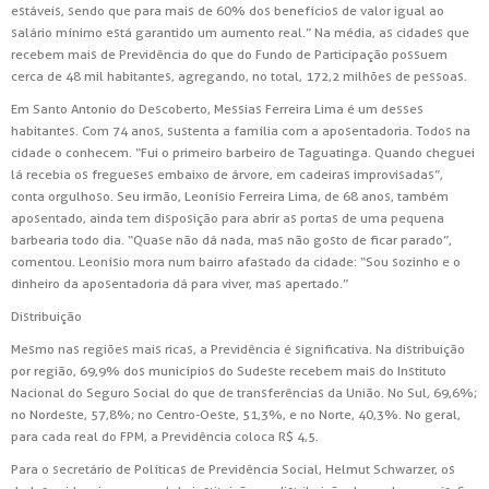
estáveis, sendo que para mais de 60% dos benefícios de valor igual ao
salário mínimo está garantido um aumento real.” Na média, as cidades que
recebem mais de Previdência do que do Fundo de Participação possuem
cerca de 48 mil habitantes, agregando, no total, 172,2 milhões de pessoas.
Em Santo Antonio do Descoberto, Messias Ferreira Lima é um desses
habitantes. Com 74 anos, sustenta a família com a aposentadoria. Todos na
cidade o conhecem. “Fui o primeiro barbeiro de Taguatinga. Quando cheguei
lá recebia os fregueses embaixo de árvore, em cadeiras improvisadas”,
conta orgulhoso. Seu irmão, Leonísio Ferreira Lima, de 68 anos, também
aposentado, ainda tem disposição para abrir as portas de uma pequena
barbearia todo dia. “Quase não dá nada, mas não gosto de ficar parado”,
comentou. Leonísio mora num bairro afastado da cidade: “Sou sozinho e o
dinheiro da aposentadoria dá para viver, mas apertado.”
Distribuição
Mesmo nas regiões mais ricas, a Previdência é significativa. Na distribuição
por região, 69,9% dos municípios do Sudeste recebem mais do Instituto
Nacional do Seguro Social do que de transferências da União. No Sul, 69,6%;
no Nordeste, 57,8%; no Centro-Oeste, 51,3%, e no Norte, 40,3%. No geral,
para cada real do FPM, a Previdência coloca R$ 4,5.
Para o secretário de Políticas de Previdência Social, Helmut Schwarzer, os