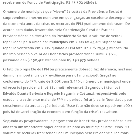
receberam do Fundo de Participação, R$ 43,302 bilhões.
O número de municípios que “vivem” às custas da Previdência Social é
surpreendente, mesmo num ano em que, graças ao excelente desempenho
da economia antes da crise, os recursos do FPM praticamente dobraram. De
acordo com dados levantados pela Coordenação Geral de Estudos
Previdenciários do Ministério da Previdência Social, o volume de verbas
repassadas pela União aos municípios em 2008 foi 43,4% superior ao
repasse verificado em 2006, quando o FPM totalizou R$ 29,503 bilhões. No
mesmo período o valor dos benefícios previdenciários subiu 20,6%,
passando de R$ 158,408 bilhões para R$ 190,975 bilhões.
O fato de o repasse do FPM ter praticamente dobrado faz diferença, mas não
diminui a importância da Previdência para os municípios. Graças ao
crescimento do FPM, caiu de 3.605 para 3.449 o número de municípios onde
os recursos previdenciários são mais relevantes. Segundo os técnicos
Edvaldo Duarte Barbosa e Rogério Nagamine Costanzi, responsáveis pelo
estudo, o crescimento maior do FPM no período foi atípico, influenciado pelo
crescimento da arrecadação federal. “Esse fato não deve se repetir em 2009,
pois há desaceleração da economia em função da crise”, ressaltam.
Segundo os pesquisadores, o pagamento de benefícios previdenciários este
ano terá um importante papel anticíclico para os municípios brasileiros. “O
volume de recursos transferidos aos municípios pela Previdência são mais