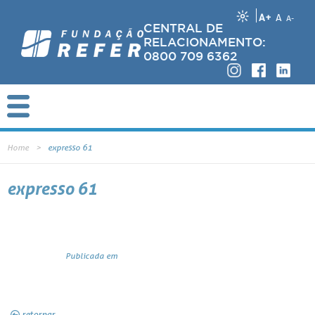
A+
A
A-
CENTRAL DE
RELACIONAMENTO:
0800 709 6362
Home
expresso 61
expresso 61
Publicada em
retornar