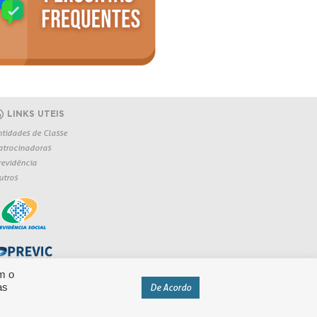
LINKS UTEIS
ntidades de Classe
atrocinadoras
revidência
utros
m o
as
De Acordo
eservados