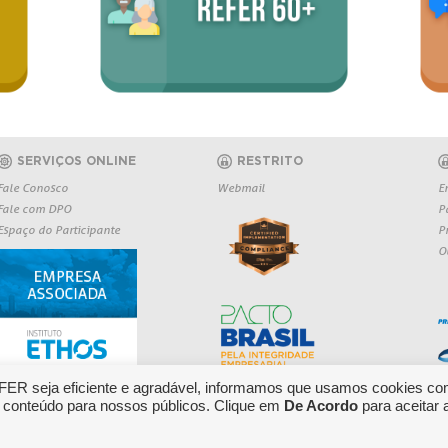
SERVIÇOS ONLINE
RESTRITO
Fale Conosco
Webmail
E
Fale com DPO
P
Espaço do Participante
P
O
EFER seja eficiente e agradável, informamos que usamos cookies co
 conteúdo para nossos públicos. Clique em
De Acordo
para aceitar 
O: 0800 709 6362
Copyright 2026 REFER - Todos os direitos r