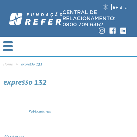
A+
A
A-
CENTRAL DE
RELACIONAMENTO:
0800 709 6362
Home
expresso 132
expresso 132
Publicada em
retornar