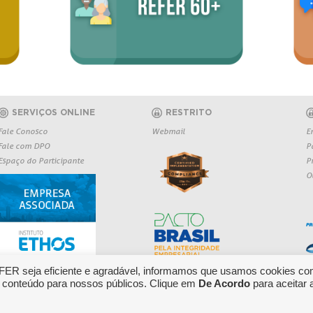
SERVIÇOS ONLINE
RESTRITO
Fale Conosco
Webmail
E
Fale com DPO
P
Espaço do Participante
P
O
EFER seja eficiente e agradável, informamos que usamos cookies co
 conteúdo para nossos públicos. Clique em
De Acordo
para aceitar 
O: 0800 709 6362
Copyright 2026 REFER - Todos os direitos r