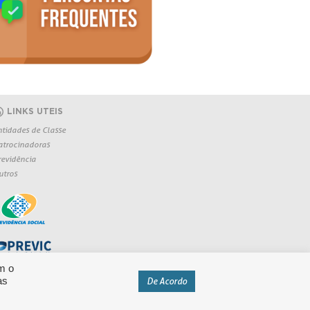
LINKS UTEIS
ntidades de Classe
atrocinadoras
revidência
utros
m o
as
De Acordo
eservados