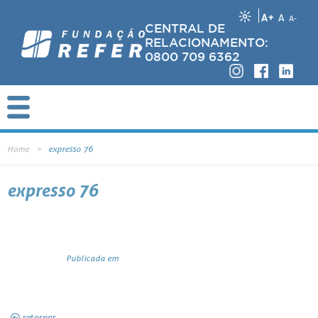
A+
A
A-
CENTRAL DE
RELACIONAMENTO:
0800 709 6362
Home
expresso 76
expresso 76
Publicada em
retornar